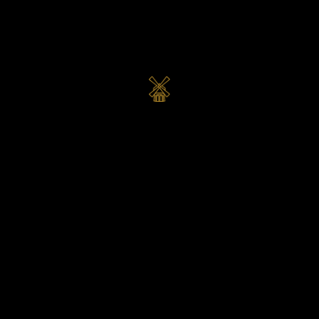
CONNEXION
S'INSCRIRE