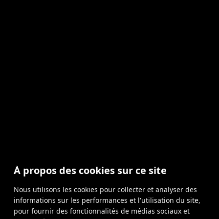
À propos des cookies sur ce site
Nous utilisons les cookies pour collecter et analyser des
informations sur les performances et l'utilisation du site,
pour fournir des fonctionnalités de médias sociaux et