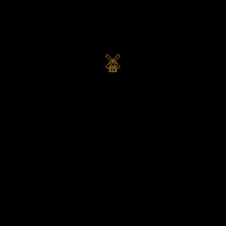
CONNEXION
S'INSCRIRE