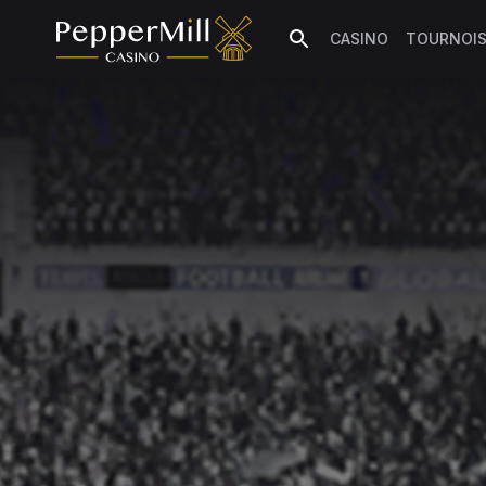
CASINO
TOURNOI
Rechercher