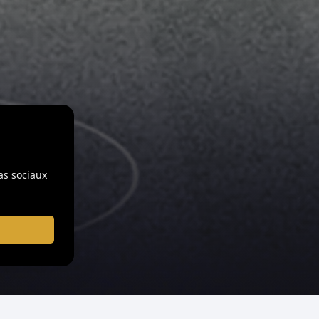
as sociaux