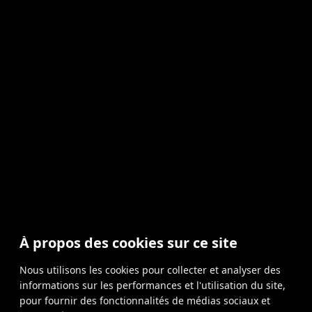
À propos des cookies sur ce site
Nous utilisons les cookies pour collecter et analyser des
informations sur les performances et l'utilisation du site,
pour fournir des fonctionnalités de médias sociaux et