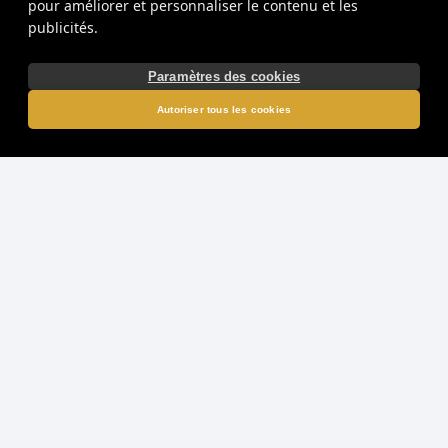
pour améliorer et personnaliser le contenu et les
publicités.
Paramètres des cookies
Autoriser tous les cookies
The Vampires 2 Dice : une
sombre aventure de dés
Entrez dans un monde de mystère et de danger avec The Vampires 2
Dice, une
dice slot
captivante du célèbre fournisseur
Endorphina
. Ce
jeu se déroule sur 5 reels et 3 rangées, et propose 10 lignes de
paiement fixes pour former des combinaisons gagnantes. Avec un RTP
de 96,06 % et une volatilité élevée, c'est un jeu pour les plus audacieux
: les gains sont peut-être moins fréquents, mais ils ont le potentiel
d'être considérablement plus importants, ce qui ajoute une dose de