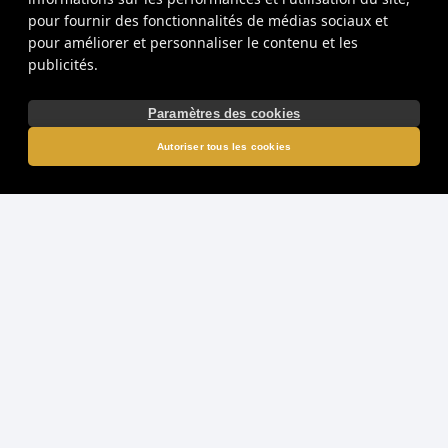
pour fournir des fonctionnalités de médias sociaux et
pour améliorer et personnaliser le contenu et les
publicités.
Paramètres des cookies
Autoriser tous les cookies
Minotaur Dice : une aventure
mythique dans le labyrinthe
Entrez dans un monde de mythes et de légendes avec Minotaur
Dice, une
dice slot
captivante développée par le célèbre
fournisseur
Endorphina
. Ce jeu vous emmène au cœur d'un
labyrinthe ancestral où se cache la bête légendaire, le Minotaure.
Avec un thème fantastique soigné dans les moindres détails, cette