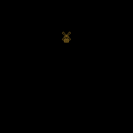
CONNEXION
S'INSCRIRE