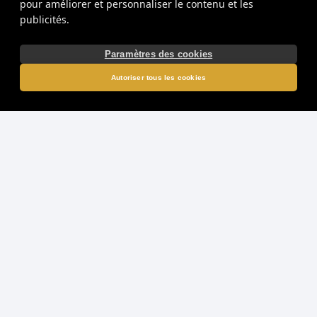
pour améliorer et personnaliser le contenu et les
publicités.
Paramètres des cookies
Autoriser tous les cookies
Yak Yeti & Roll : une aventure
glaciale dans la toundra
Enfilez vos vêtements les plus chauds pour une aventure dans la
toundra gelée avec Yak Yeti & Roll, une
dice slot
divertissante du
fournisseur
Betsoft
. Ce jeu se déroule sur 5 Reels et 3 rangées et
utilise un mécanisme unique de cascading reels. Avec 20 lignes de
paiement, une volatilité moyenne et un RTP de 96,11 %, il offre une
expérience de jeu équilibrée avec un mélange de petits et de grands
gains.