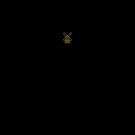
CONNEXION
S'INSCRIRE