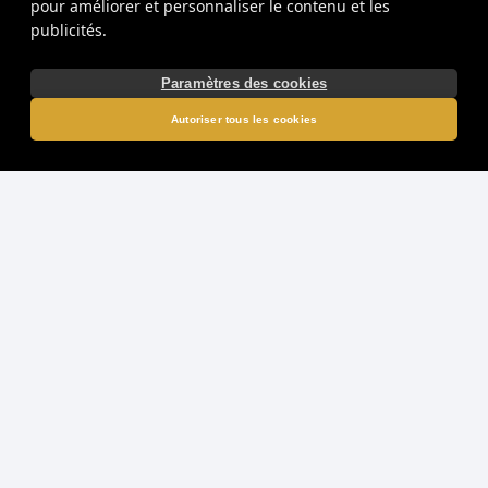
pour améliorer et personnaliser le contenu et les
publicités.
Paramètres des cookies
Autoriser tous les cookies
Treasures of Cleopatra :
découvrez les trésors de l'Égypte
ancienne
Treasures of Cleopatra est une
dice slot
immersive de Betsoft qui vous
transporte dans les chambres fortes de l'Égypte ancienne. Ce jeu
combine un thème égyptien avec une impressionnante grille de jeu 6x5
et un mécanisme Pays Anywhere, ce qui signifie que les combinaisons
gagnantes peuvent apparaître n'importe où sur les reels. Avec un RTP