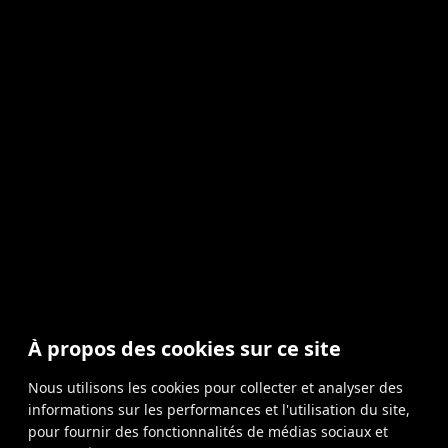
À propos des cookies sur ce site
Nous utilisons les cookies pour collecter et analyser des
informations sur les performances et l'utilisation du site,
pour fournir des fonctionnalités de médias sociaux et