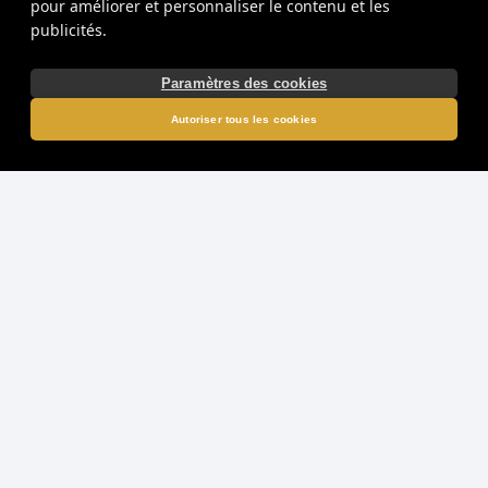
pour améliorer et personnaliser le contenu et les
publicités.
Paramètres des cookies
Autoriser tous les cookies
Safari Sam 2 : partez à l'aventure
dans la savane africaine
Safari Sam 2 est une
dice slot
immersive de Betsoft qui vous emmène
pour un safari inoubliable à travers la savane africaine. Dans ce jeu
coloré à 5 reels et 50 lignes de paiement, vous suivez les personnages
aventureux Sam et Pam alors qu'ils observent des animaux majestueux
dans leur habitat naturel. Avec un RTP de 96,30 % et une volatilité
moyenne, ce jeu offre une expérience équilibrée : des gains réguliers
alternent avec des moments excitants où de plus gros prix peuvent