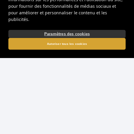
pour fournir des fonctionnalités de médias sociaux et
pour améliorer et personnaliser le contenu et les
publicités.
Paramètres des cookies
Autoriser tous les cookies
Rise of Triton : régnez sur les
profondeurs marines
Plongez dans un royaume sous-marin mythique avec Rise of Triton,
une
dice slot
épique développée par
Betsoft
. Ce jeu vous emmène
au fond de l'océan pour une bataille pour la suprématie des mers.
Avec une grille de 5x3, 40 lignes de paiement et un RTP de 96,26
%, cette aventure offre une expérience palpitante. La volatilité