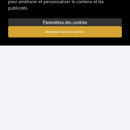
pour améliorer et personnaliser le contenu et les
publicités.
Paramètres des cookies
Autoriser tous les cookies
Magic Shoppe : description du
jeu
Magic Shoppe est une
dice slot
envoûtante développée par le célèbre
fournisseur
Betsoft
. Ce jeu vous transporte dans une mystérieuse
boutique de magie, remplie d'objets magiques et de trésors cachés. La
grille de jeu se compose de 5 Reels et de 3 rangées, avec 25 lignes de
paiement fixes pour former des combinaisons gagnantes. Avec une
volatilité moyenne, le jeu offre un bon équilibre entre la fréquence et le
montant des gains, ce qui le rend attrayant pour différents types de