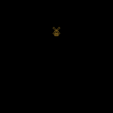
CONNEXION
S'INSCRIRE