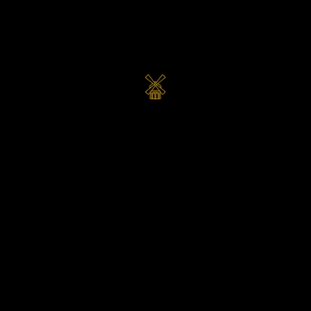
CONNEXION
S'INSCRIRE