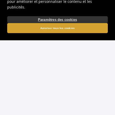
pour améliorer et personnaliser le contenu et les
publicités.
Paramètres des cookies
Autoriser tous les cookies
Description du jeu Legend of the
Nile
Voyagez dans le temps jusqu'à l'Égypte ancienne et percez les secrets
du Nil dans Legend of the Nile, une
dice slot
innovante développée par
Betsoft
. Ce jeu se distingue par une grande grille de 6x6 et son
mécanisme de cluster pays, où les gains sont formés par des groupes
de symboles identiques. Avec un RTP de 95,62 % et une volatilité
élevée, ce jeu offre des paiements moins fréquents mais
potentiellement plus importants, ce qui est idéal pour les joueurs en