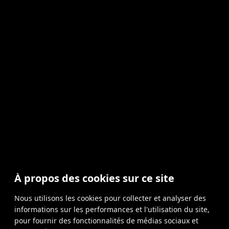
À propos des cookies sur ce site
Nous utilisons les cookies pour collecter et analyser des
informations sur les performances et l'utilisation du site,
pour fournir des fonctionnalités de médias sociaux et