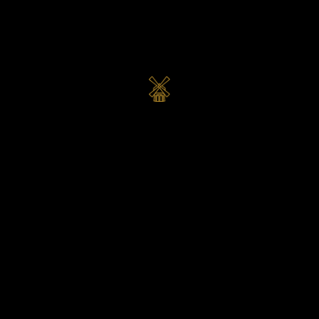
CONNEXION
S'INSCRIRE