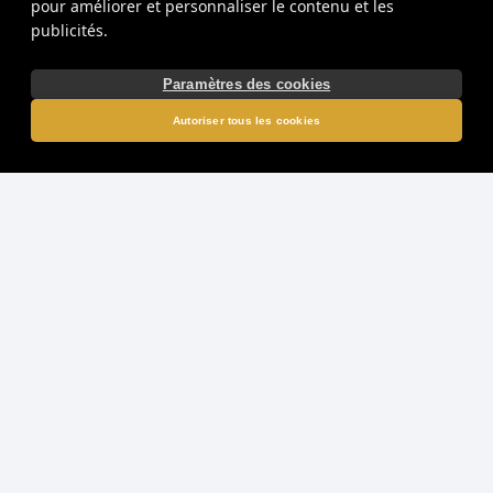
pour améliorer et personnaliser le contenu et les
publicités.
Paramètres des cookies
Autoriser tous les cookies
Fa-Fa Twins : une description du
jeu
Laissez-vous transporter dans un monde vibrant de chance et de
fortune avec Fa-Fa Twins, une joyeuse
dice slot
développée par le
célèbre fournisseur
Betsoft
. Ce jeu, au thème asiatique enjoué, est
présenté par d'adorables jumelles qui vous encouragent à chaque gain.
Avec 243 façons de gagner, un RTP de 95,29 % et une volatilité
moyenne, Fa-Fa Twins offre un équilibre parfait entre des paiements
réguliers et la possibilité de remporter des gains considérables.