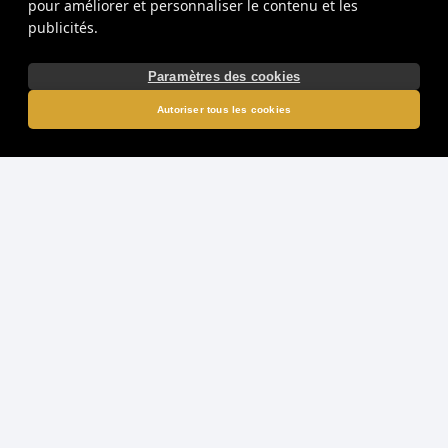
pour améliorer et personnaliser le contenu et les
publicités.
Paramètres des cookies
Autoriser tous les cookies
Coins of Zeus de Betsoft :
Libérez des gains divins !
Montez sur le Mont Olympe et jouez avec les dieux grecs dans Coins
of Zeus, une puissante
machine à sous
3x3 de
Betsoft
. Avec un
gameplay classique mais des bonus modernes, cette aventure permet
aux joueurs de décrocher un
jackpot
et de vivre une expérience de jeu
mythique.
Avec 5
lignes de paiement
fixes, une volatilité élevée et un RTP de