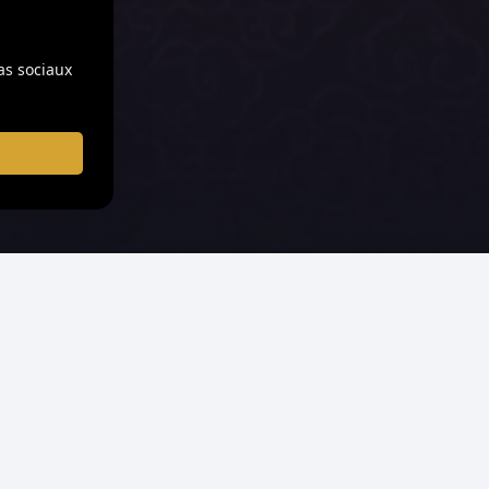
as sociaux
, inspiré par le dieu chinois de la richesse, combine un thème
e 243 façons de gagner. Avec un RTP attractif de 96,21 % et
noise. Les symboles sur les Reels, tels que les tortues dorées,
 une expérience apaisante et immersive pendant que vous faites