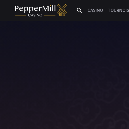
CASINO
TOURNOI
Rechercher