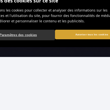
s des cookies sur ce site
ons les cookies pour collecter et analyser des informations sur les
s et l'utilisation du site, pour fournir des fonctionnalités de médi
liorer et personnaliser le contenu et les publicités.
Paramètres des cookies
Autoriser tous les cookies
plongée dans la richesse orientale
n: God of Fortune, un captivant
dice slot
développé par
Betsoft
. Ce jeu
grille de jeu se compose de 5 Reels et 3 rangées, offrant pas moins d
urs patients à la recherche de gains substantiels.
de rouge et d'or, symboles de chance et de richesse dans la culture chi
 et donnent vie au jeu. La douce musique orientale en arrière-plan crée