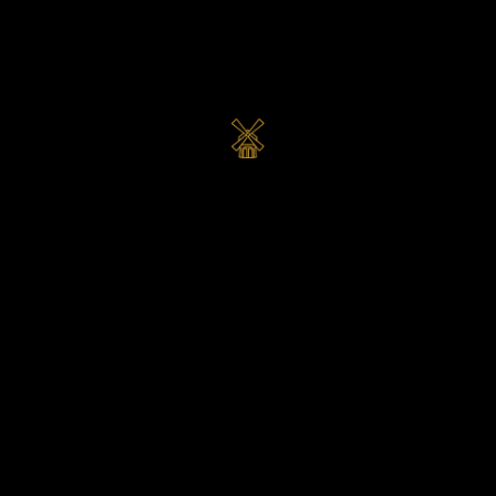
CONNEXION
S'INSCRIRE