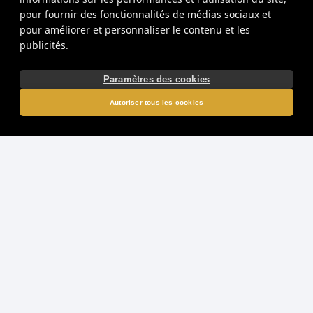
pour fournir des fonctionnalités de médias sociaux et
pour améliorer et personnaliser le contenu et les
publicités.
Paramètres des cookies
Autoriser tous les cookies
Volt Xtreme par Air Dice
Volt Xtreme est une pépite développée par
Air Dice
qui promet de
révolutionner le monde des jeux de dés en ligne. Dès les premiers
instants, Volt Xtreme séduit par son esthétique remarquable. Les
graphismes dynamiques et l'ambiance futuriste transportent les
joueurs dans une dimension où l'énergie vibre à chaque tour.
Conçu pour être intuitif, ce jeu accueille aussi bien les novices que
les habitués des
jeux de dés
, leur permettant de s'immerger