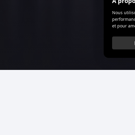
À propo
Nous utilis
performance
et pour amé
Scatter Shots : un guide pour
Scatter Shots, développé par le fournisseur de jeux belge
Aird
passionnantes. Ce jeu est parfait pour les joueurs qui aiment 
remporter de gros paiements. Avec 20 lignes de paiement et un
Le thème « Amusement » prend vie grâce à l'interface colorée
véritable excitation réside dans les symboles spéciaux. Le nom 
notamment les free spins, les mystery games et le très convoit