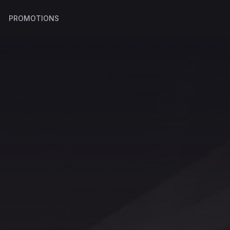
S
PROMOTIONS