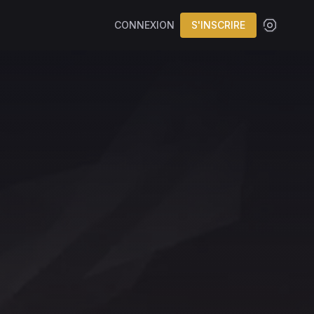
CONNEXION
S'INSCRIRE