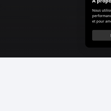
À propo
Nous utilis
performance
et pour amé
Point Hunter par Air Dice : Maî
Plongez dans une expérience de casino unique et captivante 
Un jeu de dés à la profondeur stratégiqu
Point Hunter n'est pas un jeu de casino
comme les autres
. Con
colonnes aléatoires de 3 dés dans l'une des 4 cases. Votre ob
points, et atteindre au moins 100 points débloque des prix basé