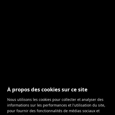
À propos des cookies sur ce site
Nous utilisons les cookies pour collecter et analyser des
informations sur les performances et l'utilisation du site,
pour fournir des fonctionnalités de médias sociaux et