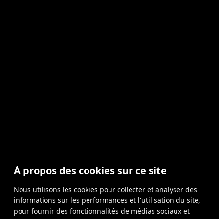
À propos des cookies sur ce site
Nous utilisons les cookies pour collecter et analyser des
informations sur les performances et l'utilisation du site,
pour fournir des fonctionnalités de médias sociaux et