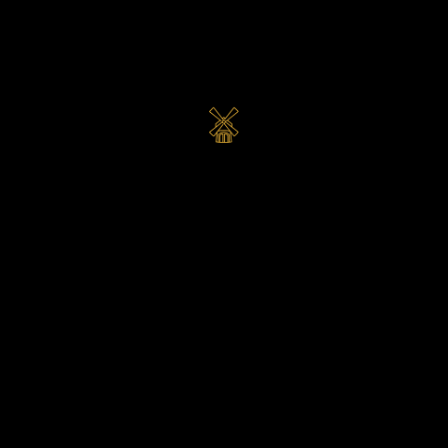
CONNEXION
S'INSCRIRE