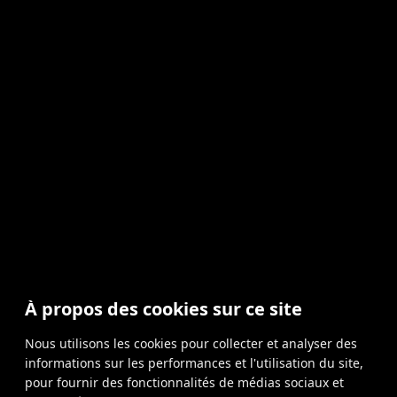
À propos des cookies sur ce site
Nous utilisons les cookies pour collecter et analyser des
informations sur les performances et l'utilisation du site,
pour fournir des fonctionnalités de médias sociaux et