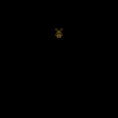
CONNEXION
S'INSCRIRE