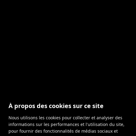
À propos des cookies sur ce site
Nous utilisons les cookies pour collecter et analyser des
informations sur les performances et l'utilisation du site,
pour fournir des fonctionnalités de médias sociaux et