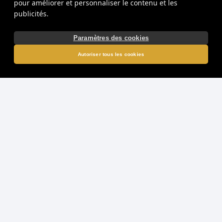
pour améliorer et personnaliser le contenu et les
publicités.
Paramètres des cookies
Autoriser tous les cookies
Découvrez la machine à sous 24k
chez PepperMill Casino
Plongez dans le monde scintillant de la machine à sous vidéo 24k, un
jeu captivant du fournisseur Air Dice qui vous emmène dans une quête
de gains précieux. Lancée le 6 mars 2020, cette machine à sous
combine une configuration classique avec des fonctionnalités bonus
modernes, offrant une expérience passionnante aux joueurs novices
comme aux plus expérimentés. Avec sa disposition compacte et la
promesse d'un jackpot, 24k propose une session de jeu directe et