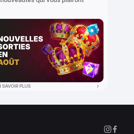
 nouveautés qui vous plairont
N SAVOIR PLUS