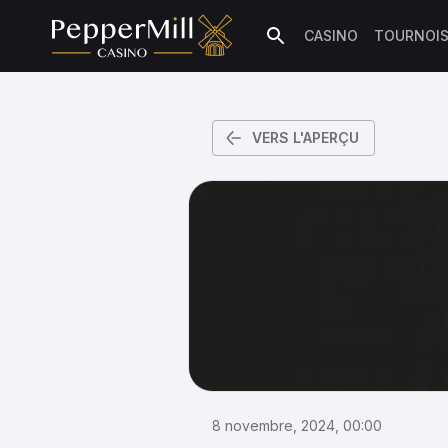
CASINO
TOURNOI
Rechercher
VERS L'APERÇU
8 novembre, 2024, 00:00