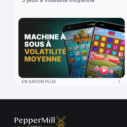
5 jeux à volatilité moyenne
EN SAVOIR PLUS