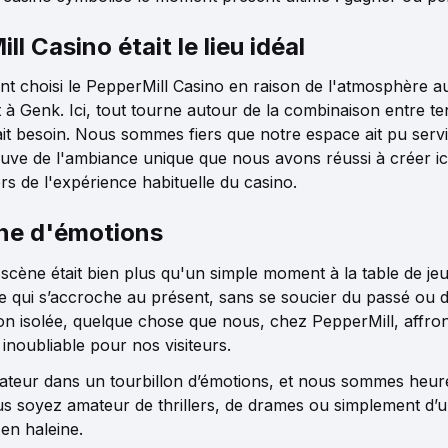
l Casino était le lieu idéal
t choisi le PepperMill Casino en raison de l'atmosphère au
 Genk. Ici, tout tourne autour de la combinaison entre te
ait besoin. Nous sommes fiers que notre espace ait pu servi
uve de l'ambiance unique que nous avons réussi à créer ici
s de l'expérience habituelle du casino.
ine d'émotions
cène était bien plus qu'un simple moment à la table de jeu. 
qui s’accroche au présent, sans se soucier du passé ou de
on isolée, quelque chose que nous, chez PepperMill, affron
inoubliable pour nos visiteurs.
teur dans un tourbillon d’émotions, et nous sommes heur
us soyez amateur de thrillers, de drames ou simplement d’un
 en haleine.