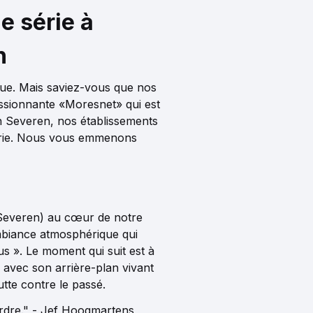
e série à
n
que. Mais saviez-vous que nos
assionnante «Moresnet» qui est
n Severen, nos établissements
série. Nous vous emmenons
 Severen) au cœur de notre
'ambiance atmosphérique qui
us ». Le moment qui suit est à
, avec son arrière-plan vivant
utte contre le passé.
erdre." - Jef Hoogmartens