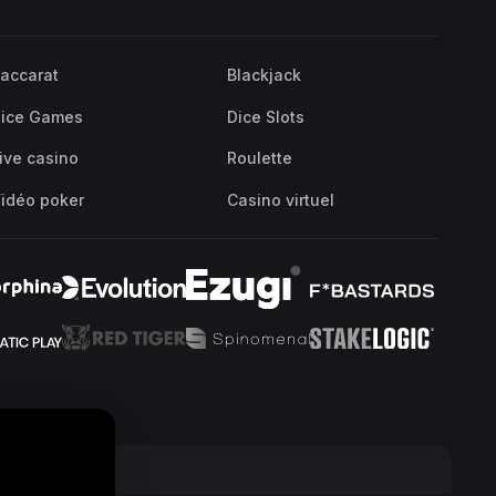
accarat
Blackjack
ice Games
Dice Slots
ive casino
Roulette
idéo poker
Casino virtuel