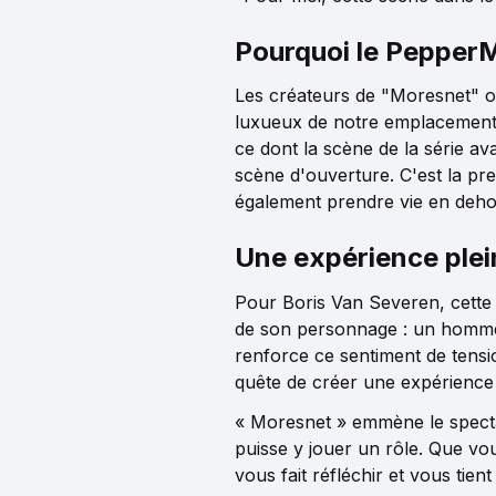
Pourquoi le PepperMil
Les créateurs de "Moresnet" on
luxueux de notre emplacement à
ce dont la scène de la série av
scène d'ouverture. C'est la pre
également prendre vie en dehor
Une expérience ple
Pour Boris Van Severen, cette s
de son personnage : un homme 
renforce ce sentiment de tensi
quête de créer une expérience 
« Moresnet » emmène le specta
puisse y jouer un rôle. Que vo
vous fait réfléchir et vous tient