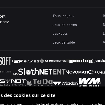
ont
Tous les jeux
B
ionnez
Jeux de cartes
D
Jackpots
L
Jeux de table
V
s des cookies sur ce site
Affiliates
Service à la clientèle
Jeu responsable
FAQ
Blog
ons les cookies pour collecter et analyser des informations sur les