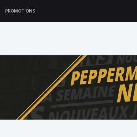
S
PROMOTIONS