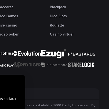
accarat
Blackjack
ice Games
Dice Slots
ive casino
Roulette
idéo poker
Casino virtuel
as sociaux
nt le siège statutaire est établi à 3600 Genk, Europalaan 75,