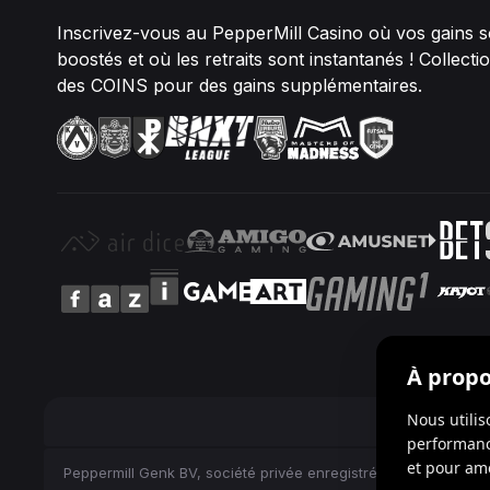
Inscrivez-vous au PepperMill Casino où vos gains s
boostés et où les retraits sont instantanés ! Collect
des COINS pour des gains supplémentaires.
À propo
Nous utilis
performance
et pour amé
Peppermill Genk BV, société privée enregistrée auprès de la 