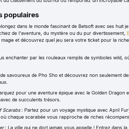
 du classement du tournoi ou remportez un incroyable ca
s populaires
ongez dans le monde fascinant de Betsoft avec ses huit j
hiez de l'aventure, du mystère ou du pur divertissement,
B
 magie et découvrez quel jeu sera votre ticket pour la rich
us enchanter par les rouleaux remplis de symboles wild, où
de savoureux de Pho Sho et découvrez non seulement des d
aux.
rquez pour une aventure épique avec le Golden Dragon et 
vec de succulents trésors.
f Scarabs
: Partez pour un voyage mystique avec April Fu
, où chaque scarabée vous rapproche de riches récompens
er
: La ville qui ne dort jamais vous appelle ! Entrez dans