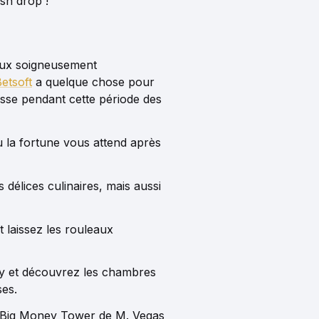
sh drop !
eux soigneusement
etsoft
a quelque chose pour
esse pendant cette période des
 la fortune vous attend après
élices culinaires, mais aussi
laissez les rouleaux
ry et découvrez les chambres
es.
 la Big Money Tower de M. Vegas