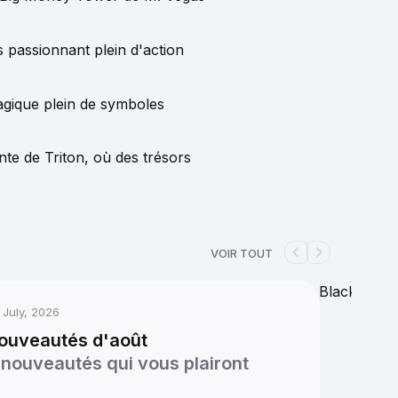
 passionnant plein d'action
magique plein de symboles
te de Triton, où des trésors
VOIR TOUT
left
right
Blackjack v
 July, 2026
ouveautés d'août
 nouveautés qui vous plairont