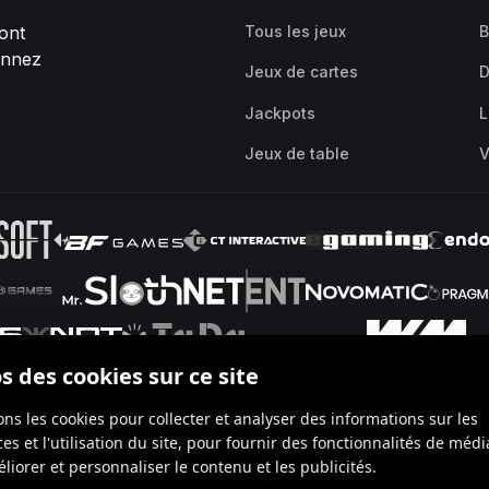
ont
Tous les jeux
B
ionnez
Jeux de cartes
D
Jackpots
L
Jeux de table
V
s des cookies sur ce site
ons les cookies pour collecter et analyser des informations sur les
Affiliates
Service à la clientèle
Jeu responsable
FAQ
Blog
s et l'utilisation du site, pour fournir des fonctionnalités de médi
liorer et personnaliser le contenu et les publicités.
Banque-Carrefour belge des Entreprises sous le numéro 0460.929.746, do