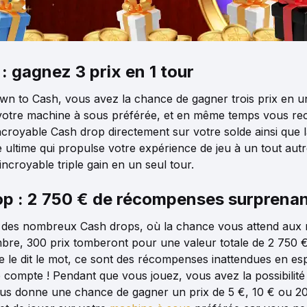
 gagnez 3 prix en 1 tour
 to Cash, vous avez la chance de gagner trois prix en un 
e votre machine à sous préférée, et en même temps vous r
incroyable Cash drop directement sur votre solde ainsi que la
ce ultime qui propulse votre expérience de jeu à un tout au
ncroyable triple gain en un seul tour.
 : 2 750 € de récompenses surprena
n des nombreux Cash drops, où la chance vous attend aux m
bre, 300 prix tomberont pour une valeur totale de 2 750 €
 dit le mot, ce sont des récompenses inattendues en esp
 compte ! Pendant que vous jouez, vous avez la possibilité 
vous donne une chance de gagner un prix de 5 €, 10 € ou 