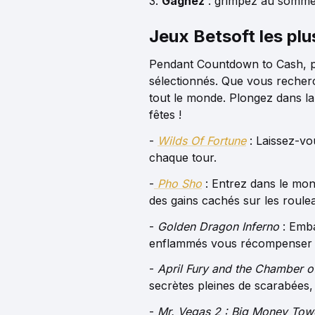
3.
Gagnez
: grimpez au sommet
Jeux Betsoft les plu
Pendant Countdown to Cash, pl
sélectionnés. Que vous recherc
tout le monde. Plongez dans la
fêtes !
-
Wilds Of Fortune
: Laissez-vo
chaque tour.
-
Pho Sho
: Entrez dans le mon
des gains cachés sur les roule
-
Golden Dragon Inferno
: Emba
enflammés vous récompenser a
-
April Fury and the Chamber o
secrètes pleines de scarabées
-
Mr. Vegas 2 : Big Money Tow