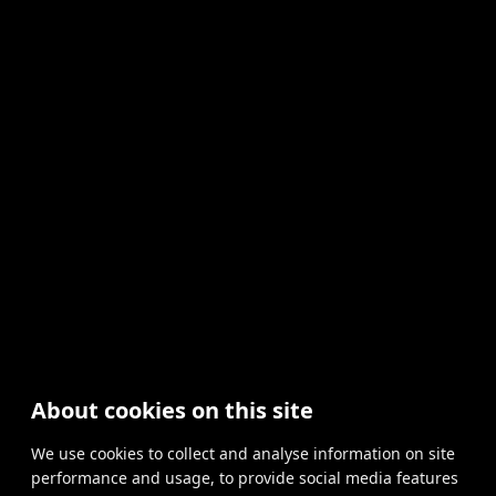
About cookies on this site
We use cookies to collect and analyse information on site
performance and usage, to provide social media features