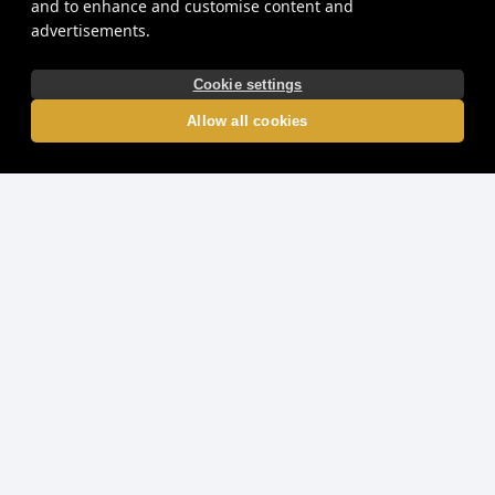
and to enhance and customise content and
advertisements.
Cookie settings
Allow all cookies
Cyber Spinner van Air Dice:
futuristisch ontwerp ontmoet
dobbelstrategie
Stap in de cyberwereld van Cyber Spinner, een visueel opvallende
dice
game
die een geavanceerd ontwerp combineert met tactische
gameplay. Deze titel, gecreëerd door de innovatieve studio
Air Dice
,
geeft een nieuwe draai aan de klassieke dobbelervaring door middel van
een strakke, digitale interface vol neonlichten, vloeiende animaties en