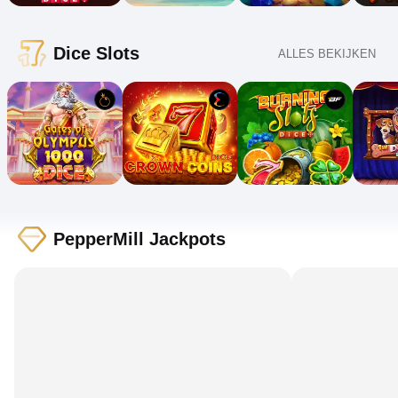
Dice Slots
ALLES BEKIJKEN
PepperMill Jackpots