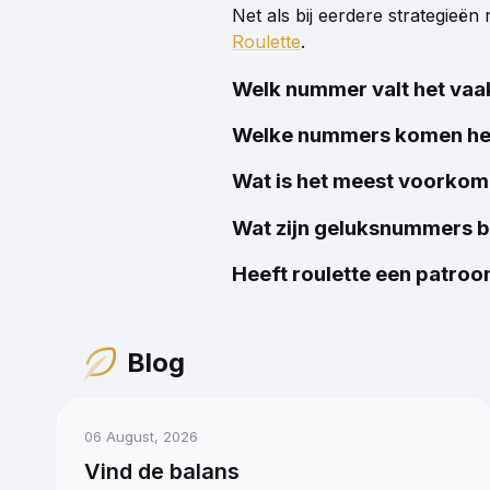
Net als bij eerdere strategieën
Roulette
.
Welk nummer valt het vaaks
Er bestaat geen nummer dat vake
Welke nummers komen het 
heeft dezelfde kans om te vers
Op korte termijn kunnen bep
Wat is het meest voorkom
betekent dit niet dat ze op lang
Er is geen officieel “meest v
Wat zijn geluksnummers bi
geluk brengen, blijft roulette 
Geluksnummers verschillen van 
Heeft roulette een patroo
nummers of nummers die recent
Nee, roulette heeft geen vast p
om te winnen.
willekeurige resultaten te ge
Blog
puur toeval.
06 August, 2026
Vind de balans