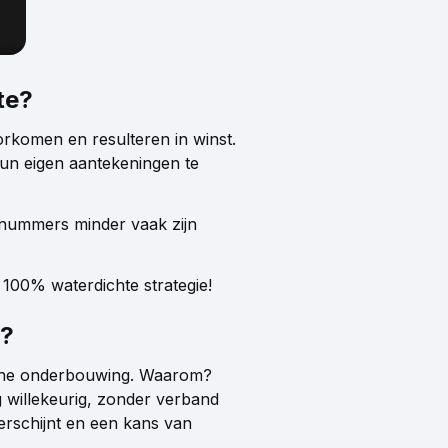
te?
orkomen en resulteren in winst.
hun eigen aantekeningen te
 nummers minder vaak zijn
n 100% waterdichte strategie!
t?
ische onderbouwing. Waarom?
ig willekeurig, zonder verband
erschijnt en een kans van