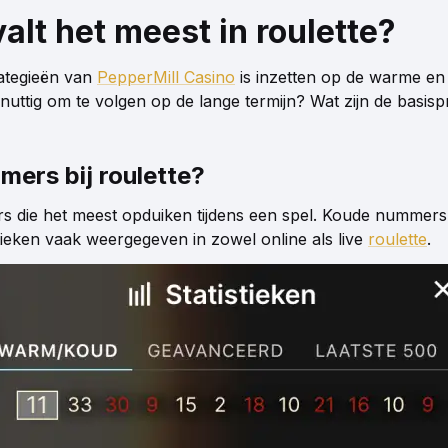
lt het meest in roulette?
rategieën van
PepperMill Casino
is inzetten op de warme en 
t nuttig om te volgen op de lange termijn? Wat zijn de basi
ers bij roulette?
 die het meest opduiken tijdens een spel. Koude nummers zi
tieken vaak weergegeven in zowel online als live
roulette
.