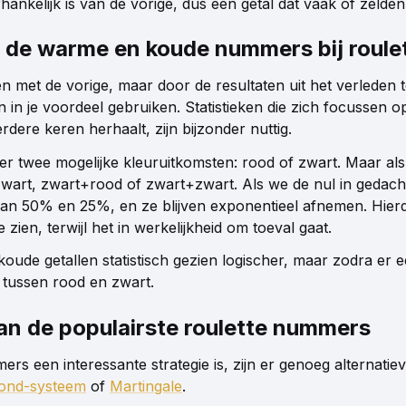
hankelijk is van de vorige, dus een getal dat vaak of zelden 
n de warme en koude nummers bij roule
n met de vorige, maar door de resultaten uit het verleden t
en in je voordeel gebruiken. Statistieken die zich focussen o
rdere keren herhaalt, zijn bijzonder nuttig.
n er twee mogelijke kleuruitkomsten: rood of zwart. Maar a
+zwart, zwart+rood of zwart+zwart. Als we de nul in gedac
van 50% en 25%, en ze blijven exponentieel afnemen. Hie
zien, terwijl het in werkelijkheid om toeval gaat.
ude getallen statistisch gezien logischer, maar zodra er e
 tussen rood en zwart.
n de populairste roulette nummers
een interessante strategie is, zijn er genoeg alternatiev
ond-systeem
of
Martingale
.