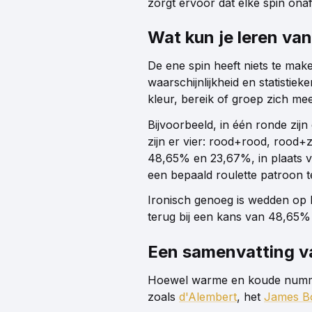
zorgt ervoor dat elke spin onaf
Wat kun je leren va
De ene spin heeft niets te make
waarschijnlijkheid en statistiek
kleur, bereik of groep zich mee
Bijvoorbeeld, in één ronde zij
zijn er vier: rood+rood, rood
48,65% en 23,67%, in plaats 
een bepaald roulette patroon te 
Ironisch genoeg is wedden op ko
terug bij een kans van 48,65%
Een samenvatting va
Hoewel warme en koude nummers 
zoals
d'Alembert
, het
James B