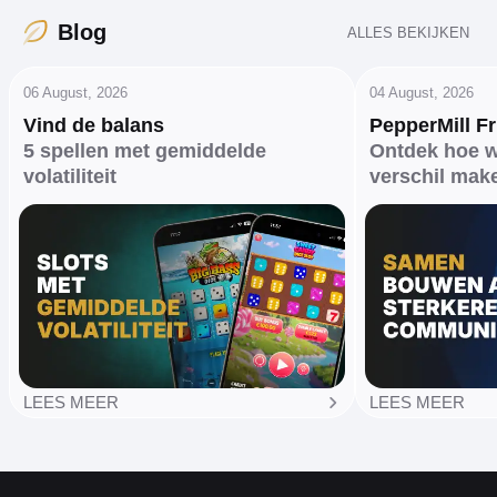
Blog
ALLES BEKIJKEN
06 August, 2026
04 August, 2026
Vind de balans
PepperMill F
5 spellen met gemiddelde
Ontdek hoe 
volatiliteit
verschil mak
LEES MEER
LEES MEER