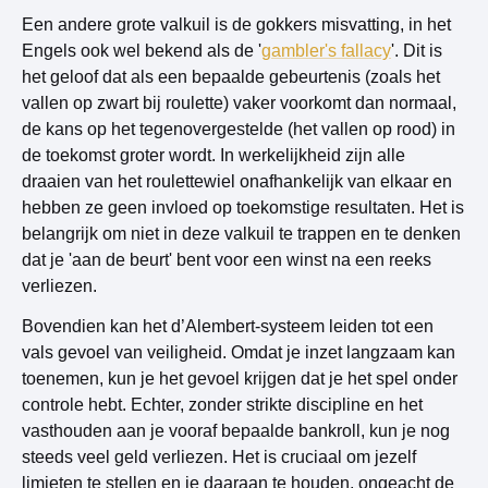
Een andere grote valkuil is de gokkers misvatting, in het
Engels ook wel bekend als de '
gambler's fallacy
'. Dit is
het geloof dat als een bepaalde gebeurtenis (zoals het
vallen op zwart bij roulette) vaker voorkomt dan normaal,
de kans op het tegenovergestelde (het vallen op rood) in
de toekomst groter wordt. In werkelijkheid zijn alle
draaien van het roulettewiel onafhankelijk van elkaar en
hebben ze geen invloed op toekomstige resultaten. Het is
belangrijk om niet in deze valkuil te trappen en te denken
dat je 'aan de beurt' bent voor een winst na een reeks
verliezen.
Bovendien kan het d’Alembert-systeem leiden tot een
vals gevoel van veiligheid. Omdat je inzet langzaam kan
toenemen, kun je het gevoel krijgen dat je het spel onder
controle hebt. Echter, zonder strikte discipline en het
vasthouden aan je vooraf bepaalde bankroll, kun je nog
steeds veel geld verliezen. Het is cruciaal om jezelf
limieten te stellen en je daaraan te houden, ongeacht de