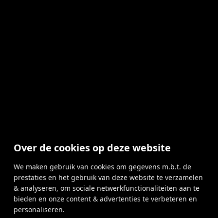
Over de cookies op deze website
We maken gebruik van cookies om gegevens m.b.t. de
prestaties en het gebruik van deze website te verzamelen
& analyseren, om sociale netwerkfunctionaliteiten aan te
bieden en onze content & advertenties te verbeteren en
personaliseren.