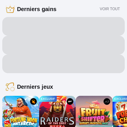
Derniers gains
VOIR TOUT
Derniers jeux
EXCLUSIF
EXCLUSI