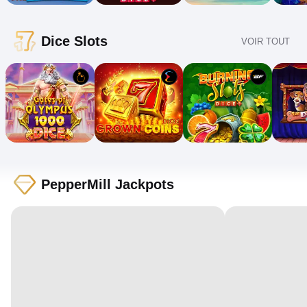
Dice Slots
VOIR TOUT
PepperMill Jackpots