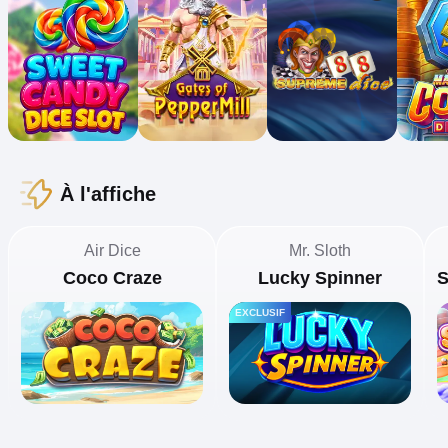
À l'affiche
Air Dice
Mr. Sloth
Coco Craze
Lucky Spinner
EXCLUSIF