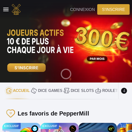
Super
CONNEXION
S'INSCRIRE
Boost
nouveaux
jouers
ACCUEIL
DICE GAMES
DICE SLOTS
ROULETTE
4
Les favoris de PepperMill
EXCLUSIF
EXCLUSIF