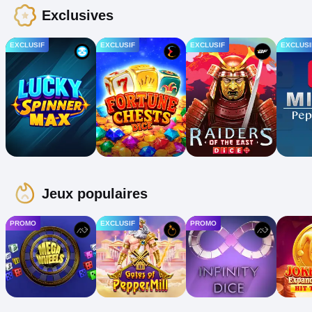
Exclusives
EXCLUSIF
EXCLUSIF
EXCLUSIF
EXCLUSI
Jeux populaires
PROMO
EXCLUSIF
PROMO